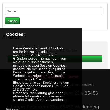
Cookies:
MERKLISTE
Diese Webseite benutzt Cookies,
Keine gespeicherten Geräte
um Ihr Nutzererlebnis zu
optimieren. Aus technischen
Gründen werden, je nachdem von
wo aus Sie uns besuchen,
mindestens zwei Session Cookies
gesetzt, die mit Beendigung Ihres
Besuchs gelöscht werden, um die
Webseite anzeigen und feststellen
Impressum
Datenschutz
Sitemap
zu können, ob Sie ihr
Einverständnis zur Speicherung von
Copyright © 2020
www.peter.krause.net
. All rights reserved.
Cookies gegeben haben (Art. 6 Abs.
1f DSGVO). Die
Martin Neumeier
, Pesenlern 23a, 85456
Datenschutzerklärung gibt Ihnen
nähere Informationen, warum wir
Wartenberg
welche Cookie Arten verwenden.
Lager:
Pesenlern 23a, 85456 Wartenberg
Impressum